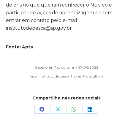
de ensino que queiram conhecer o Núcleo e
participar de ações de aprendizagem podem
entrar em contato pelo e-mail
institutodepesca@sp.gov.br
Fonte: Apta
Categoria:
Piscicultura
27/06/2022
Tags:
instituto de pesca
trutas
truticultura
Compartilhe nas redes sociais
Share
Share
Share
Share
on
on
on
on
Facebook
X
WhatsApp
LinkedIn