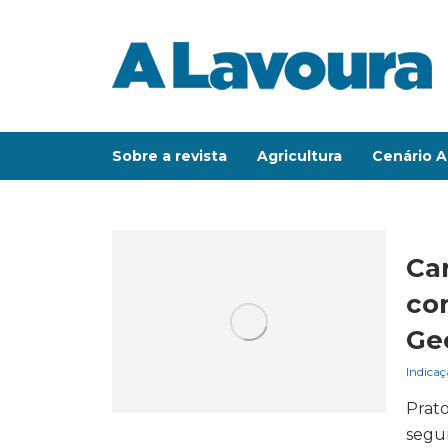
Sobre a revista
Agricultura
Cenário A
Ca
co
Ge
Indicaç
Prato
segun