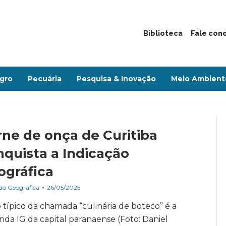
Biblioteca
Fale con
gro
Pecuária
Pesquisa & Inovação
Meio Ambient
rne de onça de Curitiba
nquista a Indicação
ográfica
ão Geográfica
26/05/2025
 típico da chamada “culinária de boteco” é a
da IG da capital paranaense (Foto: Daniel