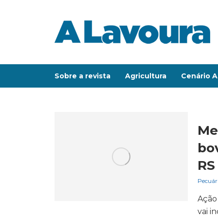
Sobre a revista
Agricultura
Cenário A
Me
bo
RS 
Pecuár
Ação
vai 