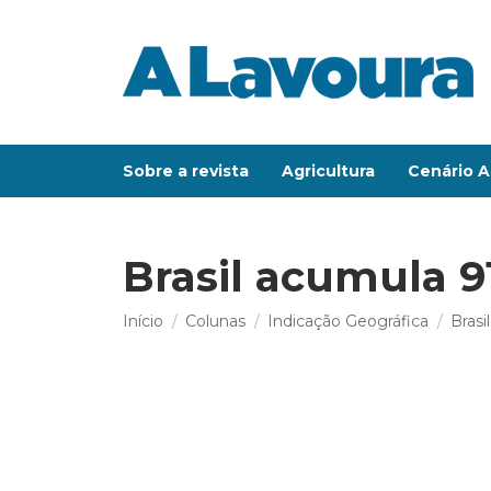
Sobre a revista
Agricultura
Cenário A
Brasil acumula 9
Você está aqui:
Início
Colunas
Indicação Geográfica
Brasi