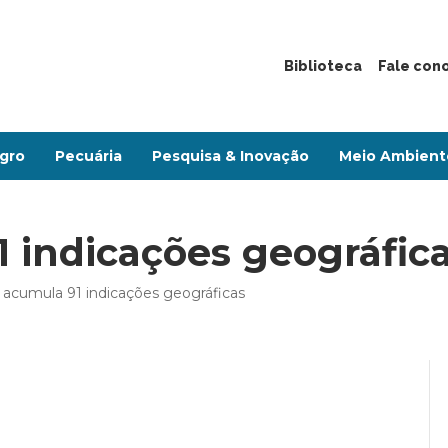
Biblioteca
Fale con
gro
Pecuária
Pesquisa & Inovação
Meio Ambient
1 indicações geográfic
l acumula 91 indicações geográficas