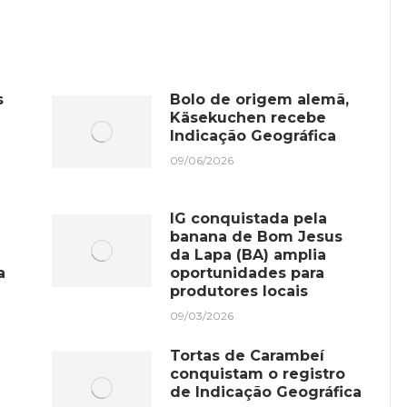
ook
X
WhatsApp
LinkedIn
s
Bolo de origem alemã,
Käsekuchen recebe
Indicação Geográfica
09/06/2026
IG conquistada pela
banana de Bom Jesus
da Lapa (BA) amplia
a
oportunidades para
produtores locais
09/03/2026
Tortas de Carambeí
conquistam o registro
de Indicação Geográfica