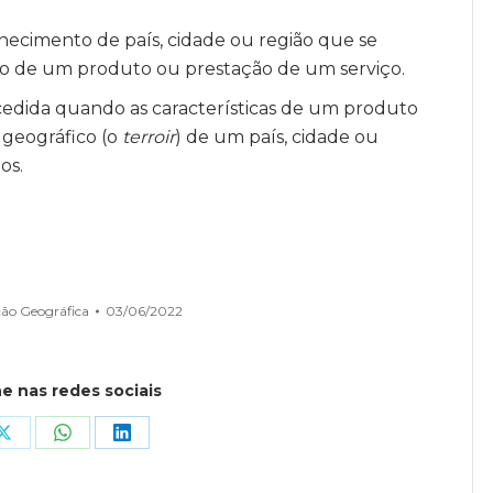
hecimento de país, cidade ou região que se
ão de um produto ou prestação de um serviço.
edida quando as características de um produto
 geográfico (o
terroir
) de um país, cidade ou
os.
ção Geográfica
03/06/2022
e nas redes sociais
Share
Share
Share
on
on
on