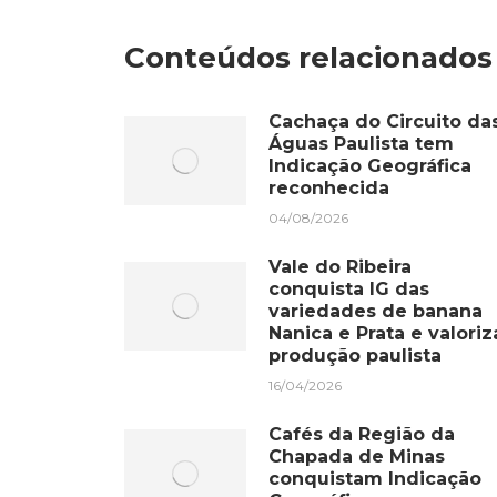
Faceb
Conteúdos relacionados
Cachaça do Circuito da
Águas Paulista tem
Indicação Geográfica
reconhecida
04/08/2026
Vale do Ribeira
conquista IG das
variedades de banana
Nanica e Prata e valoriz
produção paulista
16/04/2026
Cafés da Região da
Chapada de Minas
conquistam Indicação