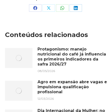
Share
Share
Share
Share
on
on
on
on
Facebook
X
WhatsApp
LinkedIn
Conteúdos relacionados
Protagonismo: manejo
nutricional do café já influencia
os primeiros indicadores da
safra 2026/27
08/05/2026
Agro em expansão abre vagas e
impulsiona qualificação
profissional
12/03/2026
Dia Internacional da Mulher: no