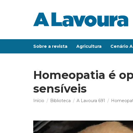
Sobre a revista
Agricultura
Cenário A
Homeopatia é op
sensíveis
Você está aqui:
Início
Biblioteca
A Lavoura 691
Homeopati