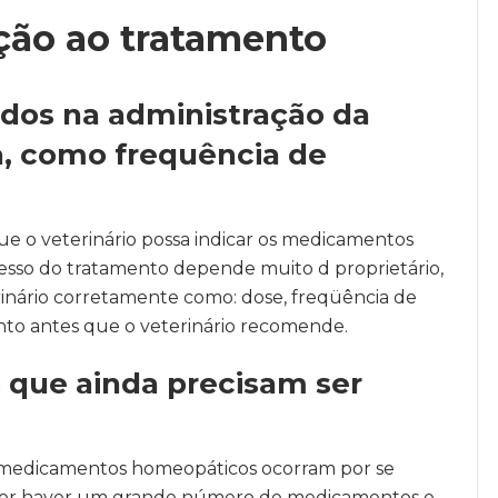
ação ao tratamento
ados na administração da
, como frequência de
ue o veterinário possa indicar os medicamentos
esso do tratamento depende muito d proprietário,
rinário corretamente como: dose, freqüência de
nto antes que o veterinário recomende.
 que ainda precisam ser
de medicamentos homeopáticos ocorram por se
 por haver um grande número de medicamentos e